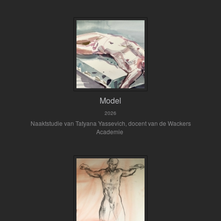
Model
2026
Naaktstudie van Tatyana Yassevich, docent van de Wackers
Academie