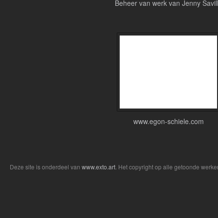
Beheer van werk van Jenny Savil
www.egon-schiele.com
Deze site is onderdeel van
www.exto.art
. Het copyright op alle getoonde werke