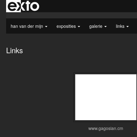
han van der mijn
exposities
galerie
links
Links
www.gagosian.cm