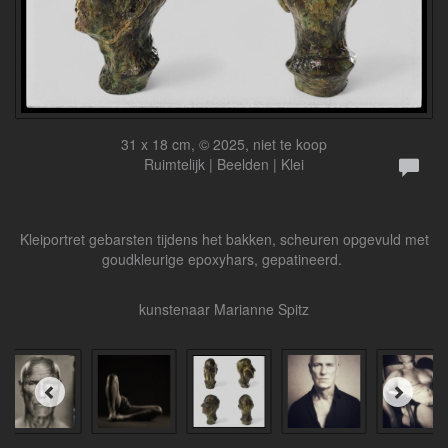
31 x 18 cm, © 2025, niet te koop
Ruimtelijk | Beelden | Klei
Kleiportret gebarsten tijdens het bakken, scheuren opgevuld met
goudkleurige epoxyhars, gepatineerd.
kunstenaar Marianne Spitz